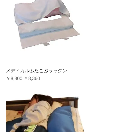
メディカルふたこぶラックン
通常価格
セール価格
￥8,800
￥8,360