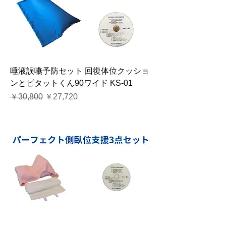
唾液誤嚥予防セット 回復体位クッショ
ンとピタットくん90ワイド KS-01
通常価格
セール価格
￥30,800
￥27,720