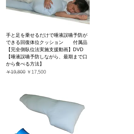
手と足を乗せるだけで唾液誤嚥予防が
できる回復体位クッション 付属品
【完全側臥位法実施支援動画】DVD
【唾液誤嚥予防しながら、最期まで口
から食べる方法】
通常価格
セール価格
￥19,800
￥17,500