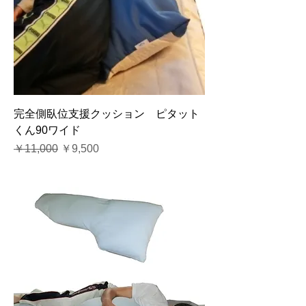
完全側臥位支援クッション ピタット
くん90ワイド
通常価格
セール価格
￥11,000
￥9,500