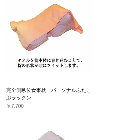
完全側臥位食事枕 パーソナルふたこ
ぶラックン
価格
￥7,700