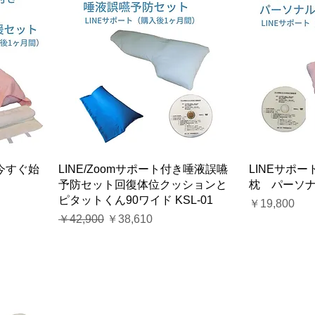
今すぐ始
LINE/Zoomサポート付き唾液誤嚥
LINEサポ
予防セット回復体位クッションと
枕 パーソ
ピタットくん90ワイド KSL-01
価格
￥19,800
通常価格
セール価格
￥42,900
￥38,610