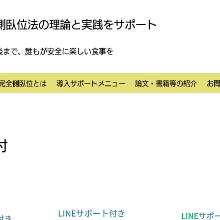
側臥位法の理論と実践をサポート
後まで、誰もが安全に楽しい食事を
完全側臥位とは
導入サポートメニュー
論文・書籍等の紹介
お
付