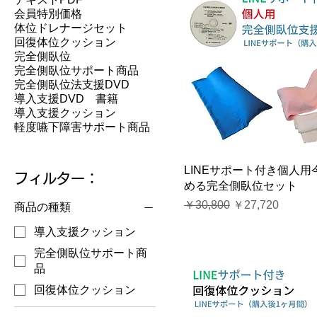
会員特別価格
体位ドレナージセット
回復体位クッション
完全側臥位
完全側臥位サポート商品
完全側臥位法支援DVD
導入支援DVD 書籍
導入支援クッション
軽度嚥下障害サポート商品
LINEサポート付き個人用
フィルター：
める完全側臥位セット
通常価格
セール価格
￥30,800
￥27,720
商品の種類
導入支援クッション
完全側臥位サポート商
品
回復体位クッション