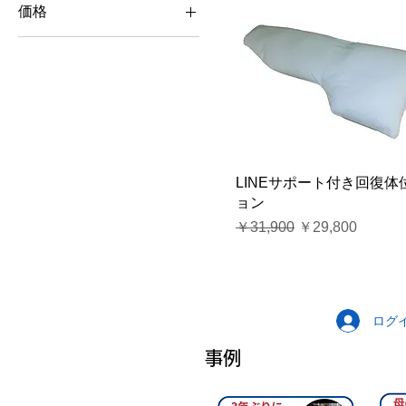
価格
￥19,800
￥45,540
LINEサポート付き回復体
ョン
通常価格
セール価格
￥31,900
￥29,800
ログ
事例