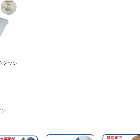
位クッシ
イン