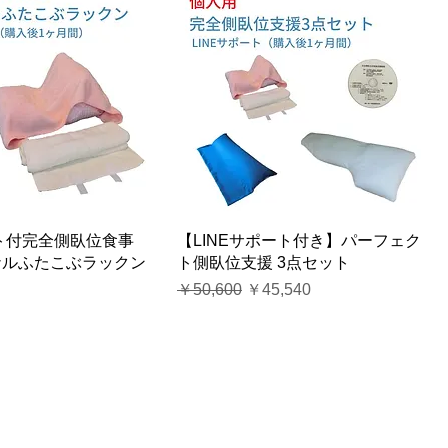
ート付完全側臥位食事
【LINEサポート付き】パーフェク
ナルふたこぶラックン
ト側臥位支援 3点セット
通常価格
セール価格
￥50,600
￥45,540