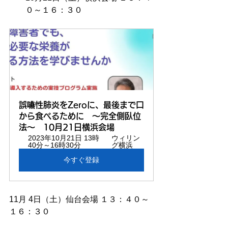
０～１６：３０
誤嚥性肺炎をZeroに、最後まで口
から食べるために　～完全側臥位
法～　10月21日横浜会場 
2023年10月21日 13時
ウィリン
40分～16時30分
グ横浜　
今すぐ登録
11月 4日（土）仙台会場 １３：４０～
１６：３０