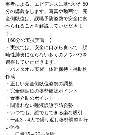
事者による、エビデンスに基づいた50
分の講義をします。写真や動画で、完
全側臥位は、誤嚥予防姿勢で安全に食
べられることを解説していただきま
す。
【60分の実技実習　】
・実技では、安全に口から食べて、誤
嚥性肺炎にならない多くのノウハウを
習得していただきます。
・バスタオル実習　体幹保持・補助枕
作成
・正しい完全側臥位姿勢の調整
・完全側臥位の姿勢確認ポイント
・食事介助のポイント
・間違わない唾液誤嚥予防姿勢
・いつでも、誰でもできる楽な吸引
・一組3～4人で繰り返し姿勢調整を行
い体得
・一口量15～20㏄体験