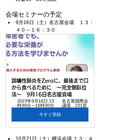
会場セミナーの予定
9月16日（土）名古屋会場　１３：
４０～１６：３０
誤嚥性肺炎をZeroに、最後まで口
から食べるために　～完全側臥位
法～　9月16日名古屋会場
2023年9月16日 13
名古屋国際会
時30分～16時30分
議場　231室
今すぐ登録
10月21日（土）横浜会場 １３：４