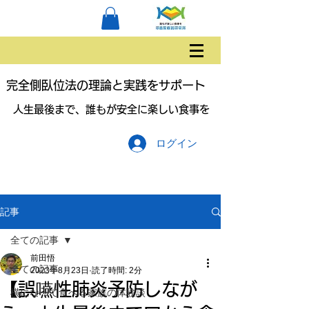
完全側臥位法の理論と実践をサポート
人生最後まで、誰もが安全に楽しい食事を
ログイン
記事
全ての記事
前田悟
全ての記事
2023年8月23日
読了時間: 2分
【誤嚥性肺炎予防しなが
横になって食べる家族の体験談