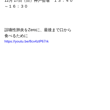
12月 17日（日）神戸会場　１３：４０
～１６：３０
誤嚥性肺炎をZeroに、最後まで口から
食べるために
https://youtu.be/8cv4ztP67rk