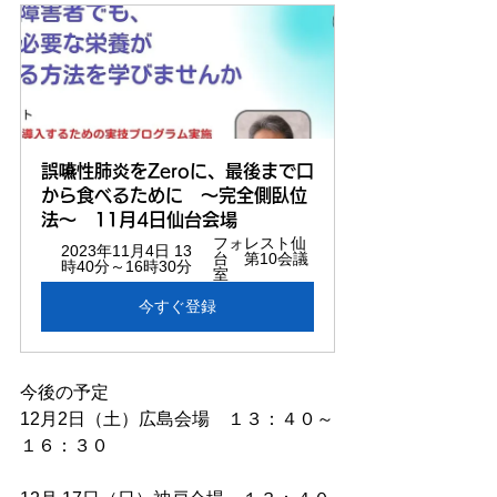
誤嚥性肺炎をZeroに、最後まで口
から食べるために　～完全側臥位
法～　11月4日仙台会場  
フォレスト仙
2023年11月4日 13
台　第10会議
時40分～16時30分
室
今すぐ登録
今後の予定
12月2日（土）広島会場　１３：４０～
１６：３０