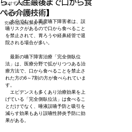
ら、人生最後まで口から食
むせずに食べられる理由
べる介護技術】
悩み事相談事例
　水分でむせる重度嚥下障害者は、誤
究極の誤嚥性肺炎予防
嚥リスクがあるので口から食べること
を禁止されて、胃ろうや経鼻経管で退
院される場合が多い。
　最新の嚥下障害治療「完全側臥位
法」は、医療分野で拡がりつつある治
療方法で、口から食べることを禁止さ
れた方の6～7割の方が食べられていま
す。
　エビデンスも多くあり治療効果を上
げている「完全側臥位法」は食べるこ
とだけでなく、唾液誤嚥予防と吸引を
減らす効果もあり誤嚥性肺炎予防に効
果がある。