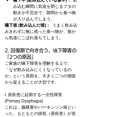
嚥下中 (飲み込んでいる最中)：
  飲
み込む瞬間に気道を閉じるフタの
動きが不完全で、隙間から食べ物
が入り込んでしまう。
嚥下後 (飲み込んだ後)：
  うまく飲み込
みきれずに喉に残った食べ物が、後か
ら気道にこぼれ落ちてしまう。
2. 回復期で向き合う、嚥下障害の
「2つの原因」
ご家族の嚥下障害を理解する上で、
「なぜ飲み込みにくくなっているの
か」という原因を、大きく二つの側面
から捉えることが大切です。
I. 原疾患に起因する一次性障害 
(Primary Dysphagia)
これは、脳梗塞やパーキンソン病とい
った、もともとの病気（原疾患）が直