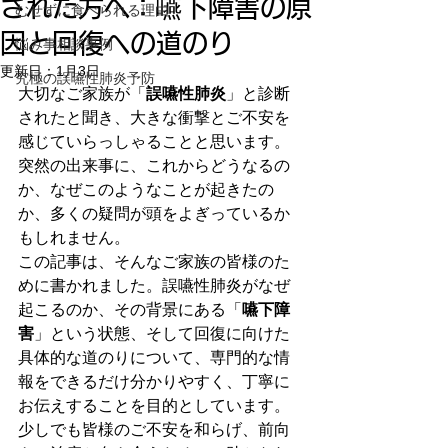
された方へ：嚥下障害の原
むせずに食べられる理由
因と回復への道のり
悩み事相談事例
更新日：
1月3日
究極の誤嚥性肺炎予防
大切なご家族が「
誤嚥性肺炎
」と診断
されたと聞き、大きな衝撃とご不安を
感じていらっしゃることと思います。
突然の出来事に、これからどうなるの
か、なぜこのようなことが起きたの
か、多くの疑問が頭をよぎっているか
もしれません。
この記事は、そんなご家族の皆様のた
めに書かれました。誤嚥性肺炎がなぜ
起こるのか、その背景にある「
嚥下障
害
」という状態、そして回復に向けた
具体的な道のりについて、専門的な情
報をできるだけ分かりやすく、丁寧に
お伝えすることを目的としています。
少しでも皆様のご不安を和らげ、前向