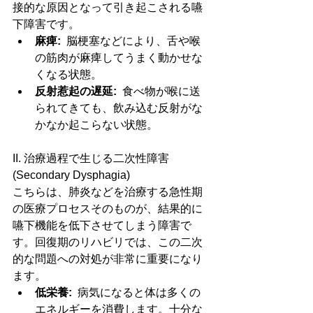
接的な原因となって引き起こされる嚥
下障害です。
麻痺:
  脳梗塞などにより、舌や喉
の筋肉が麻痺してうまく動かせな
くなる状態。
反射惹起の遅延:
  食べ物が喉に送
られてきても、飲み込む反射がな
かなか起こらない状態。
II. 治療過程で生じる二次性障害 
(Secondary Dysphagia)
こちらは、肺炎などを治療する急性期
の医療プロセスそのものが、結果的に
嚥下機能を低下させてしまう障害で
す。回復期のリハビリでは、この二次
的な問題への対処が非常に重要になり
ます。
低栄養:
  病気になると体は多くの
エネルギーを消費します。十分な