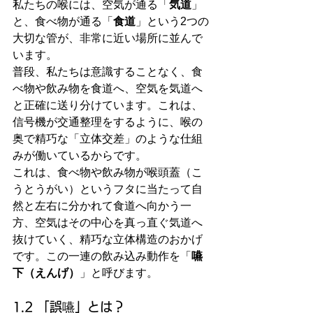
私たちの喉には、空気が通る「
気道
」
と、食べ物が通る「
食道
」という2つの
大切な管が、非常に近い場所に並んで
います。
普段、私たちは意識することなく、食
べ物や飲み物を食道へ、空気を気道へ
と正確に送り分けています。これは、
信号機が交通整理をするように、喉の
奥で精巧な「立体交差」のような仕組
みが働いているからです。
これは、食べ物や飲み物が喉頭蓋（こ
うとうがい）というフタに当たって自
然と左右に分かれて食道へ向かう一
方、空気はその中心を真っ直ぐ気道へ
抜けていく、精巧な立体構造のおかげ
です。この一連の飲み込み動作を「
嚥
下（えんげ）
」と呼びます。
1.2 「誤嚥」とは？