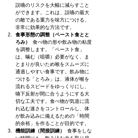
誤嚥のリスクを大幅に減らすこと
ができます。これは、誤嚥の最大
の敵である重力を味方につける、
非常に効果的な方法です。
食事形態の調整（ペースト食とと
ろみ）
  食べ物の形や飲み物の粘度
を調整します。「ペースト食」
は、噛む（咀嚼）必要がなく、ま
とまりが良いため喉をスムーズに
通過しやすい食事です。飲み物に
つける「とろみ」は、液体が喉を
流れるスピードをゆっくりにし、
嚥下反射が間に合うようにする大
切な工夫です。食べ物が気道に流
れ込む速さをコントロールし、体
が飲み込みに備えるための「時間
的余裕」を作ることが目的です。
機能訓練（間接訓練）
  食事をしな