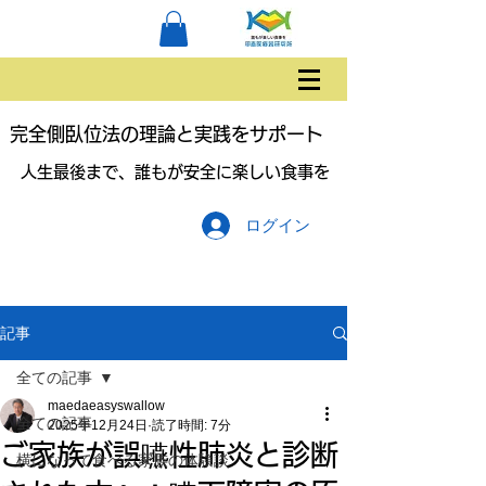
完全側臥位法の理論と実践をサポート
人生最後まで、誰もが安全に楽しい食事を
ログイン
記事
全ての記事
maedaeasyswallow
全ての記事
2025年12月24日
読了時間: 7分
ご家族が誤嚥性肺炎と診断
横になって食べる家族の体験談