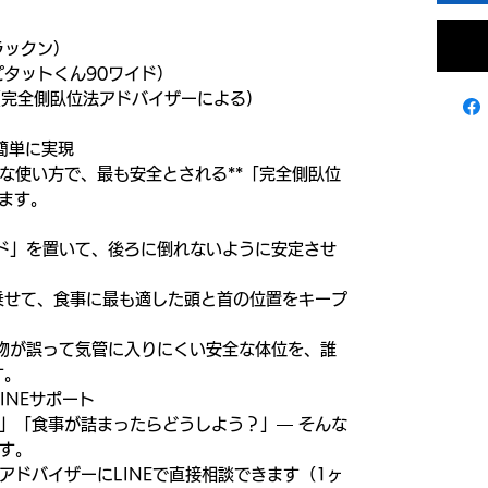
ラックン）
タットくん90ワイド）
 (完全側臥位法アドバイザーによる)
簡単に実現
な使い方で、最も安全とされる**「完全側臥位
します。
ド」を置いて、後ろに倒れないように安定させ
乗せて、食事に最も適した頭と首の位置をキープ
物が誤って気管に入りにくい安全な体位を、誰
す。
INEサポート
」「食事が詰まったらどうしよう？」— そんな
す。
アドバイザーにLINEで直接相談できます（1ヶ