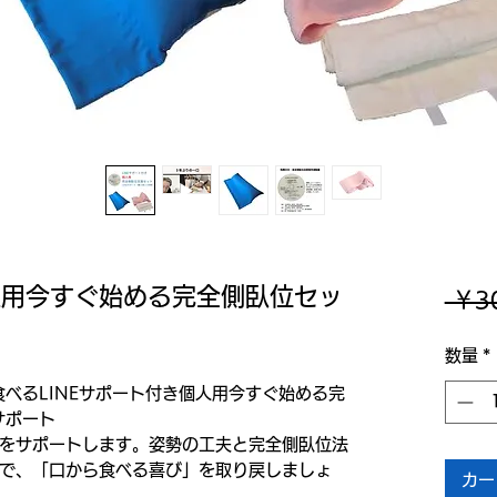
個人用今すぐ始める完全側臥位セッ
 ￥3
数量
*
べるLINEサポート付き個人用今すぐ始める完
サポート
をサポートします。姿勢の工夫と完全側臥位法
で、「口から食べる喜び」を取り戻しましょ
カー