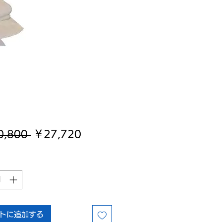
通
セ
0,800 
￥27,720
常
ー
価
ル
格
価
格
トに追加する