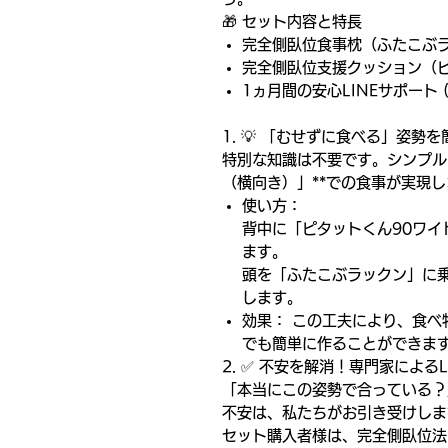
🎁
セット内容と特長
完全側臥位食事枕（ふたこぶ
完全側臥位支援クッション（ピ
1ヵ月間の安心LINEサポート
1.
💡
「むせずに食べる」姿勢を
特別な知識は不要です。シンプル
（横向き）」**での食事が実現
使い方：
背中に「ピタットくん90ワイ
ます。
頭を「ふたこぶラックン」に
します。
効果： この工夫により、食べ
でも簡単に作ることができま
2.
✅
不安を解消！専門家によるL
「本当にこの姿勢で合っている？
不安は、私たちがお引き受けしま
セット購入者様は、完全側臥位法