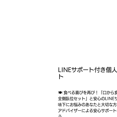
LINEサポート付き
ト
🍽️
食べる喜びを再び！「口から食
全側臥位セット」と安心のLINE
嚥下にお悩みのあなたと大切な方
アドバイザーによる安心サポート
う。