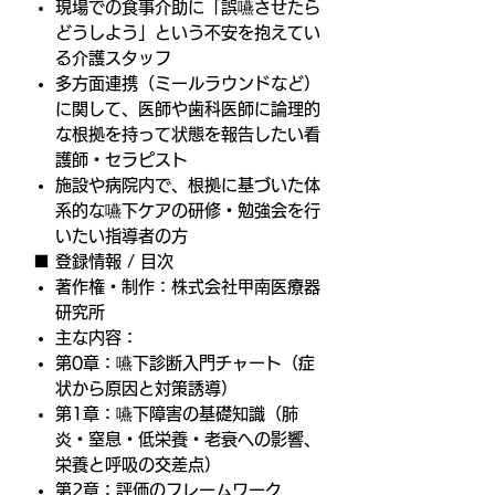
現場での食事介助に「誤嚥させたら
どうしよう」という不安を抱えてい
る介護スタッフ
多方面連携（ミールラウンドなど）
に関して、医師や歯科医師に論理的
な根拠を持って状態を報告したい看
護師・セラピスト
施設や病院内で、根拠に基づいた体
系的な嚥下ケアの研修・勉強会を行
いたい指導者の方
■ 登録情報 / 目次
著作権・制作：株式会社甲南医療器
研究所
主な内容：
第0章：嚥下診断入門チャート（症
状から原因と対策誘導）
第1章：嚥下障害の基礎知識（肺
炎・窒息・低栄養・老衰への影響、
栄養と呼吸の交差点）
第2章：評価のフレームワーク