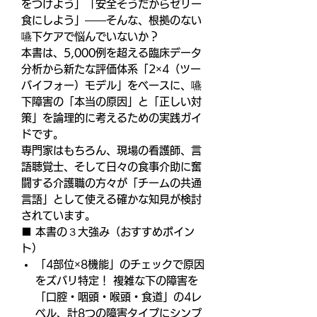
をつけよう」「安全そうだからゼリー
食にしよう」――そんな、根拠のない
嚥下ケアで悩んでいないか？
本書は、5,000例を超える臨床データ
分析から新たな評価体系「2×4（ツー
バイフォー）モデル」をベースに、嚥
下障害の「本当の原因」と「正しい対
策」を論理的に考えるための実践ガイ
ドです。
専門家はもちろん、現場の看護師、言
語聴覚士、そして日々の食事介助に奮
闘する介護職の方々が「チームの共通
言語」として使える確かな知見が検討
されています。
■ 本書の３大強み（おすすめポイン
ト）
「4部位×8機能」のチェックで原因
をズバリ特定！ 複雑な下の障害を
「口腔・咽頭・喉頭・食道」の4レ
ベル、計8つの障害タイプにシンプ