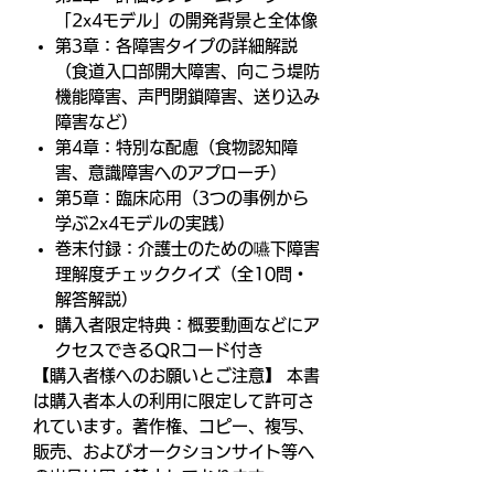
「2x4モデル」の開発背景と全体像
第3章：各障害タイプの詳細解説
（食道入口部開大障害、向こう堤防
機能障害、声門閉鎖障害、送り込み
障害など）
第4章：特別な配慮（食物認知障
害、意識障害へのアプローチ）
第5章：臨床応用（3つの事例から
学ぶ2x4モデルの実践）
巻末付録：介護士のための嚥下障害
理解度チェッククイズ（全10問・
解答解説）
購入者限定特典：概要動画などにア
クセスできるQRコード付き
【購入者様へのお願いとご注意】 本書
は購入者本人の利用に限定して許可さ
れています。著作権、コピー、複写、
販売、およびオークションサイト等へ
の出品は固く禁止しております。