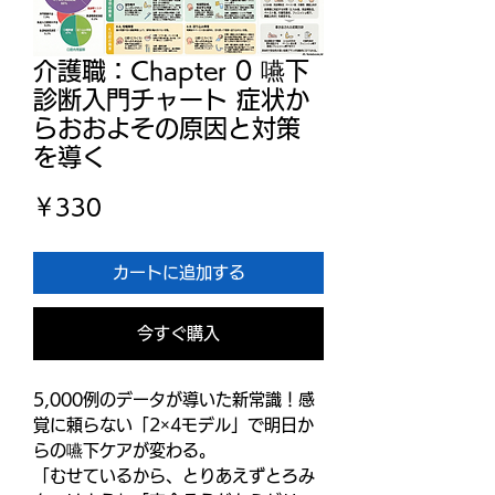
介護職：Chapter 0 嚥下
診断入門チャート 症状か
らおおよその原因と対策
を導く
価
￥330
格
カートに追加する
今すぐ購入
5,000例のデータが導いた新常識！感
覚に頼らない「2×4モデル」で明日か
らの嚥下ケアが変わる。
「むせているから、とりあえずとろみ