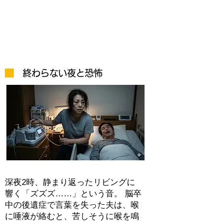
した」朝。
吸引機ではなく、夫の「出す
力」を信じて。
終わらない夜と恐怖
深夜2時、静まり返ったリビングに
響く「ズズズ……」という音。 脳卒
中の後遺症で言葉を失った夫は、喉
に唾液が絡むと、苦しそうに喉を鳴