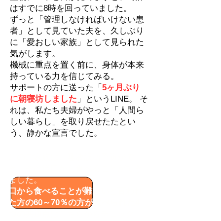
はすでに8時を回っていました。
ずっと「管理しなければいけない患
者」として見ていた夫を、久しぶり
に「愛おしい家族」として見られた
気がします。
機械に重点を置く前に、身体が本来
持っている力を信じてみる。
サポートの方に送った「
5ヶ月ぶり​​
に朝寝坊しました
」というLINE。 そ
れは、私たち夫婦がやっと「人間ら
しい暮らし」を取り戻せたたとい
う、静かな宣言でした。
このご家族は、唾液誤嚥予防がで
き、その後口から食べることができ
ました。
口から食べることが難しいと言われ
た方の60～70％の方が食べられた4
つの共通点
はこちらからチェック