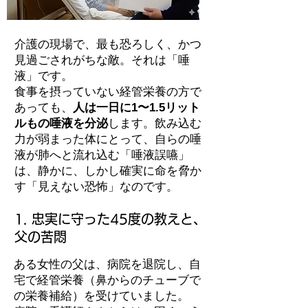
介護の現場で、最も恐ろしく、かつ
見過ごされがちな敵。それは「唾
液」です。
食事を摂っていない経管栄養の方で
あっても、
人は一日に1〜1.5リット
ルもの唾液を分泌
します。飲み込む
力が弱まった体にとって、自らの唾
液が肺へと流れ込む「唾液誤嚥」
は、静かに、しかし確実に命を脅か
す「見えない恐怖」なのです。
1. 忠実に守った45度の教えと、
父の苦悶
ある女性の父は、病院を退院し、自
宅で経管栄養（鼻からのチューブで
の栄養補給）を受けていました。