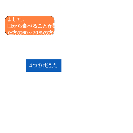
このご家族は、唾液誤嚥予防がで
き、その後口から食べることができ
ました。
口から食べることが難しいと言われ
た方の60～70％の方が食べられた4
つの共通点
はこちらからチェック
4つの共通点
事例２.
5ヶ月ぶり​​に「寝過ご