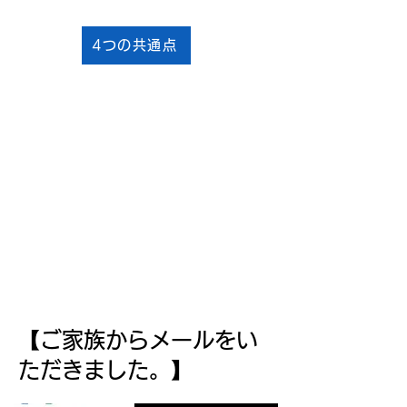
4つの共通点
事例３．3年間胃ろうだった母
が、たった1日で「食べる喜
び」を取り戻した日
【ご家族からメールをい
ただきました。】