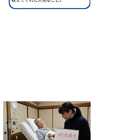
事例１.「苦しそうな父を救い
たい」――教科書に『横向き』
という選択肢を加えて見つけ
た、穏やかな時間