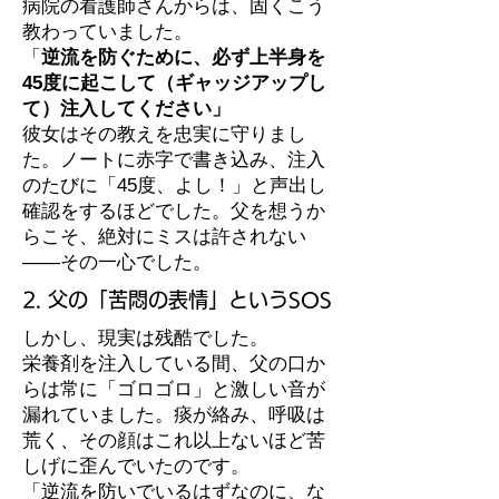
病院の看護師さんからは、固くこう
教わっていました。
「
逆流を防ぐために、必ず上半身を
45度に起こして（ギャッジアップし
て）注入してください」
彼女はその教えを忠実に守りまし
た。ノートに赤字で書き込み、注入
のたびに「45度、よし！」と声出し
確認をするほどでした。父を想うか
らこそ、絶対にミスは許されない
――その一心でした。
2. 父の「苦悶の表情」というSOS
しかし、現実は残酷でした。
栄養剤を注入している間、父の口か
らは常に「ゴロゴロ」と激しい音が
漏れていました。痰が絡み、呼吸は
荒く、その顔はこれ以上ないほど苦
しげに歪んでいたのです。
「逆流を防いでいるはずなのに、な