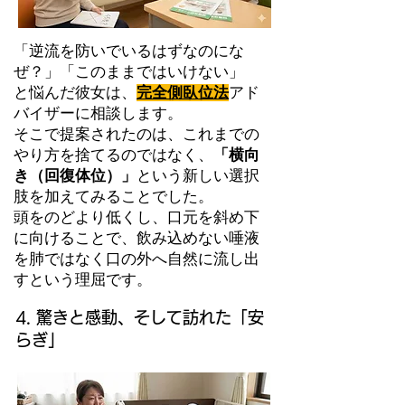
「逆流を防いでいるはずなのにな
ぜ？」「このままではいけない」
と悩んだ彼女は、
完全側臥位法
アド
バイザーに相談します。
そこで提案されたのは、これまでの
やり方を捨てるのではなく、
「横向
き（回復体位）」
という新しい選択
肢を加えてみることでした。
頭をのどより低くし、口元を斜め下
に向けることで、飲み込めない唾液
を肺ではなく口の外へ自然に流し出
すという理屈です。
4. 驚きと感動、そして訪れた「安
らぎ」