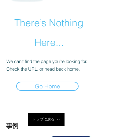
There’s Nothing
Here...
We can’t find the page you’re looking for.
Check the URL, or head back home.
Go Home
トップに戻る
事例