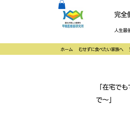
完全
人生最
ホーム
むせずに食べたい家族へ
「在宅でも
で〜」
【唾液を