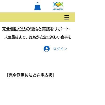
完全側臥位法の理論と実践をサポート
人生最後まで、誰もが安全に楽しい食事を
ログイン
「完全側臥位法と在宅支援」
人生を諦めることなく最後まで納
得して生きるためには
「完全側臥位法」は経口摂取継続
と唾液誤嚥軽減に必要な手段で