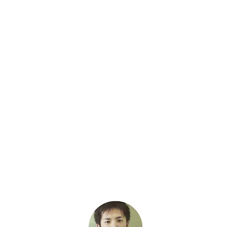
す。
ただし、在宅で完全側臥位法を導
入するには、越えるべき壁があり
ます。
セミナー内容
・完全側臥位法とは
・病院と在宅の違い
・完全側臥位法導入に越えるべき
壁がある
・理解の壁 対象者、家族、多職
種
・事例紹介