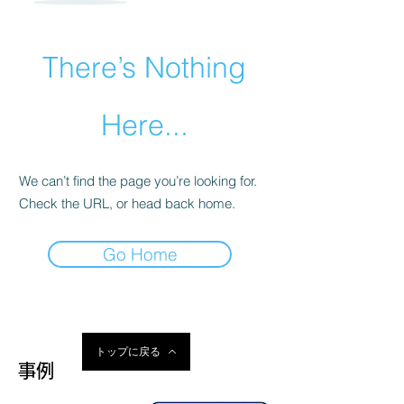
There’s Nothing
Here...
We can’t find the page you’re looking for.
Check the URL, or head back home.
Go Home
トップに戻る
事例