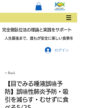
完全側臥位法の理論と実践をサポート
人生最後まで、誰もが安全に楽しい食事を
ログイン
< Back
【目でみる唾液誤嚥予
防】誤嚥性肺炎予防・吸
引を減らす・むせずに食
べる5/25