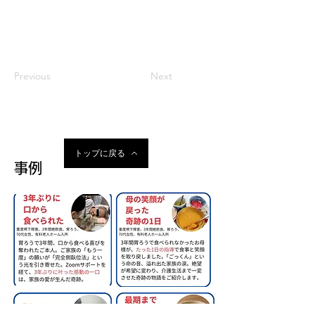
「目でみる唾液誤嚥予防セット」で大切なご
家族を誤嚥性肺炎や苦しい吸引から救う方法
をお伝えします。
Previous
Next
トップに戻る
事例