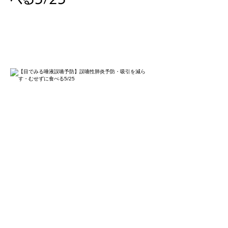
medemirudaekiayamaenyobo-
ayamaenseihaienyobo-kyuinwoherasu-
musezunitaberu5-25
ご家族と介護職対象です。医療従事者は参加
できません。
姿勢を変えるだけで、誤嚥予防できることが
たくさんあります。外から見えないのどの中
を知ると誰でも誤嚥予防ができます。