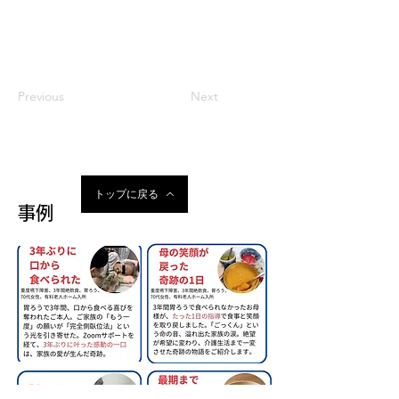
「目でみる唾液誤嚥予防セット」で大切なご
家族を誤嚥性肺炎や苦しい吸引から救う方法
をお伝えします。
Previous
Next
トップに戻る
事例