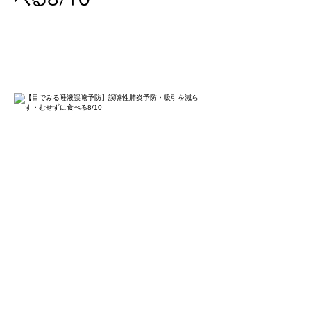
medemirudaekiayamaenyobo-
ayamaenseihaienyobo-kyuinwoherasu-
musezunitaberu8-10
ご家族と介護職対象です。医療従事者は参加
できません。
姿勢を変えるだけで、誤嚥予防できることが
たくさんあります。外から見えないのどの中
を知ると誰でも誤嚥予防ができます。