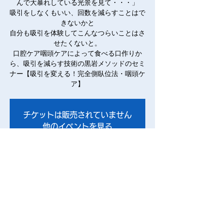
んで大暴れしている光景を見て・・・」
吸引をしなくもいい、回数を減らすことはで
きないかと
自分も吸引を体験してこんなつらいことはさ
せたくないと。
口腔ケア咽頭ケアによって食べる口作りか
ら、吸引を減らす技術の黒岩メソッドのセミ
ナー【吸引を変える！完全側臥位法・咽頭ケ
ア】
チケットは販売されていません
他のイベントを見る
日時・場所
2022年12月11日 14:00 – 15:30 JST
Zoomセミナー