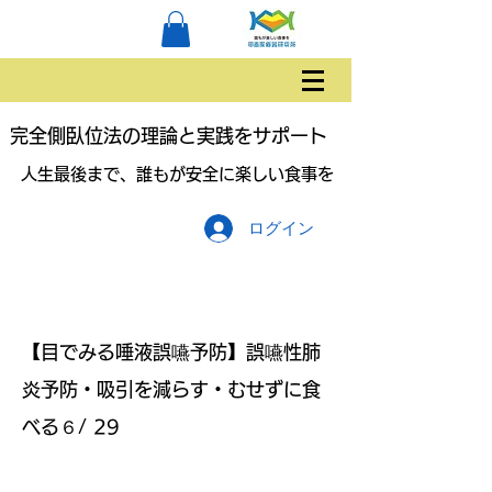
完全側臥位法の理論と実践をサポート
人生最後まで、誰もが安全に楽しい食事を
ログイン
【目でみる唾液誤嚥予防】誤嚥性肺
炎予防・吸引を減らす・むせずに食
べる６/ 29
ご家族と介護職対象です。医療従