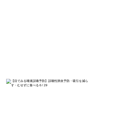
事者は参加できません。
姿勢を変えるだけで、誤嚥予防で
きることがたくさんあります。外
から見えないのどの中を知ると誰
でも誤嚥予防ができます。
「目でみる唾液誤嚥予防セット」
で大切なご家族を誤嚥性肺炎や苦
しい吸引から救う方法をお伝えし
ます。