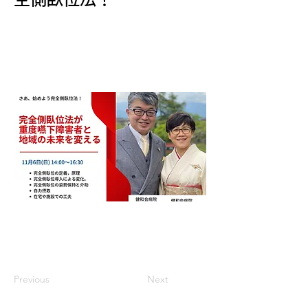
kanzensokugaihogajudoenkashogaish
atochiikinomiraiwokaeru-sa-
hajimeyoukanzensokugaiho
完全側臥位法の理論と食事方法を福村夫妻
が、分かりやすく具体的に解説します。
Previous
Next