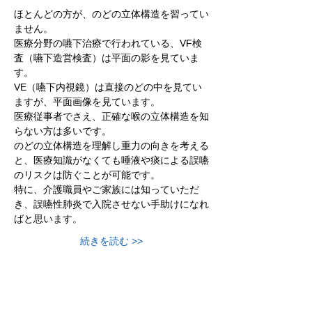
ほとんどの方が、のどの立体構造を習ってい
ません。
医療分野の嚥下治療で行われている、VF検
査（嚥下造営検査）は平面の影を見ていま
す。
VE（嚥下内視鏡）は直接のどの中を見てい
ますが、平面画像を見ています。
医療従事者でさえ、正確な喉の立体構造を知
らない方は多いです。
のどの立体構造を理解し重力の向きを考える
と、医療知識がなくても唾液や痰による誤嚥
のリスクは防ぐことが可能です。
特に、介護職員やご家族には知っていただ
き、誤嚥性肺炎で入院させない手助けになれ
ばと思います。
続きを読む >>
参加申し込み