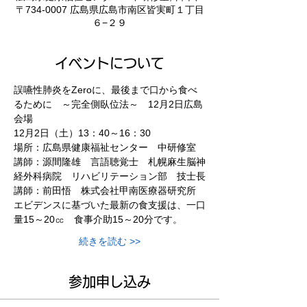
〒734-0007 広島県広島市南区皆実町１丁目
６−２９
イベントについて
誤嚥性肺炎をZeroに、最後まで口から食べ
るために　～完全側臥位法～　12月2日広島
会場
12月2日（土）13：40～16：30
場所：広島県健康福祉センター　中研修室
講師：源間隆雄　言語聴覚士　札幌麻生脳神
経外科病院　リハビリテーション部　技士長
講師：前田悟　株式会社甲南医療器研究所
エビデンスに基づいた最新の食支援は、一口
量15～20㏄　食事介助15～20分です。
続きを読む >>
参加申し込み