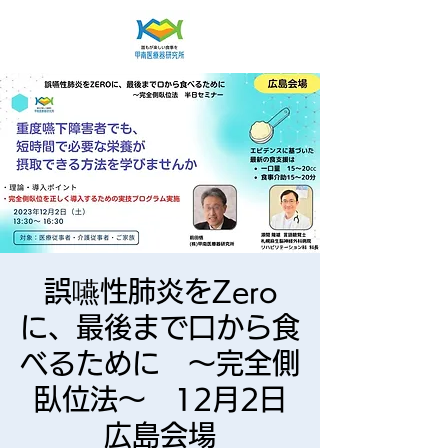
誤嚥性肺炎をZero
に、最後まで口から食
べるために ～完全側
臥位法～ 12月2日
広島会場