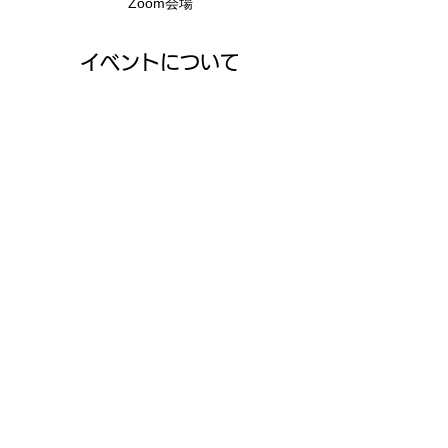
Zoom会場
イベントについて
【側臥位にするだけで、むせずに食べられる
Zoomセミナー】
　　～誤嚥性肺炎で入院させたくない方へ～
【情報が届かない現状】
食べられる可能性があるのに、食べるこ
とを禁止される。
唾液誤嚥を防ぐことができるのに、誤嚥
性肺炎で入院する。
のどのゴロゴロをなくすと吸引しなくて
もいい
続きを読む >>
このイベントをシェア