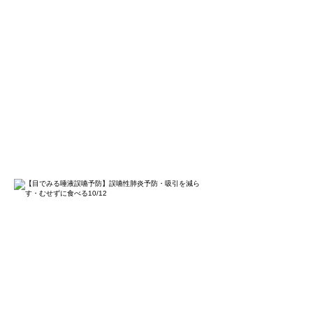
事者は参加できません。
姿勢を変えるだけで、誤嚥予防で
きることがたくさんあります。外
から見えないのどの中を知ると誰
でも誤嚥予防ができます。
「目でみる唾液誤嚥予防セット」
で大切なご家族を誤嚥性肺炎や苦
しい吸引から救う方法をお伝えし
ます。