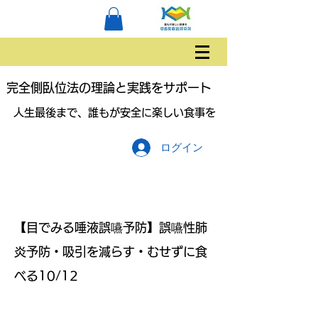
完全側臥位法の理論と実践をサポート
人生最後まで、誰もが安全に楽しい食事を
ログイン
【目でみる唾液誤嚥予防】誤嚥性肺
炎予防・吸引を減らす・むせずに食
べる10/12
ご家族と介護職対象です。医療従