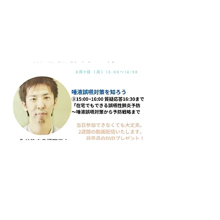
zaitakudemodekiruayamaenseihaienyo
bo-
daekiayamaentaisakukarayobosenryak
umade-2
【唾液を制するものは、誤嚥性肺炎を制す
る！】
３つのセミナーで構成。
原歯科医師
「唾液誤嚥を目で見て知ったらやらないわけ