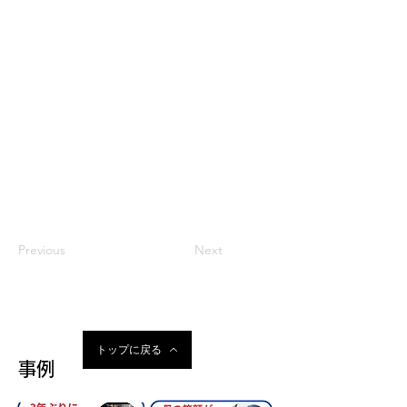
にはいかなくなっちゃう完全側臥位」
源間言語聴覚士
口腔ケア・咽頭ケアと完全側臥位法のベスト
マッチ
－食べられる口づくりと食事姿勢－
亀谷言語聴覚士
「在宅でもできる誤嚥性肺炎予防〜唾液誤嚥
対策から予防戦略まで〜」
Previous
Next
トップに戻る
事例