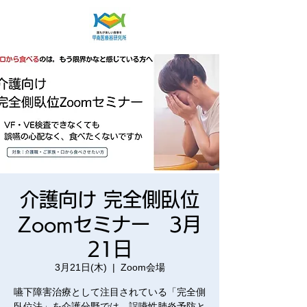
介護向け 完全側臥位
Zoomセミナー 3月
21日
3月21日(木)
  |  
Zoom会場
嚥下障害治療として注目されている「完全側
臥位法」を介護分野では、誤嚥性肺炎予防と