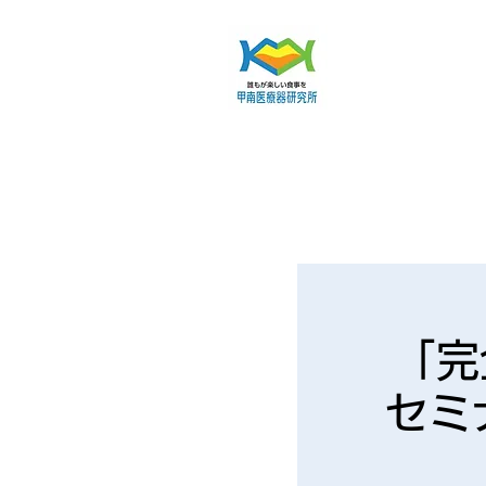
「完
セミ