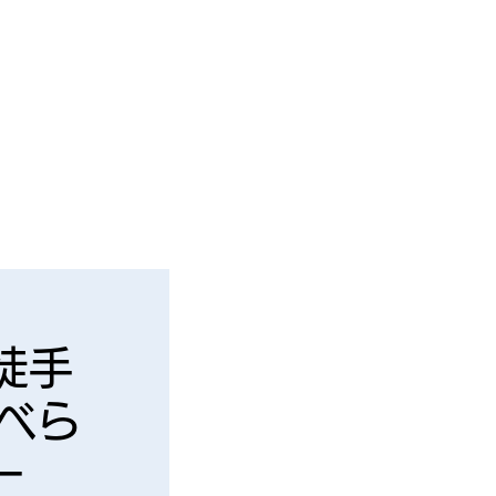
徒手
べら
－