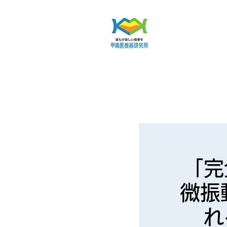
「完
微振
れ