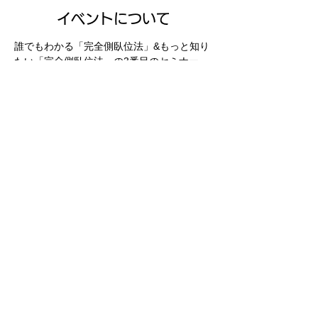
イベントについて
誰でもわかる「完全側臥位法」&もっと知り
たい「完全側臥位法」の3番目のセミナー
・姿勢を変えるだけで、むせずに口から食べ
られる
・姿勢を変えるだけで、誤嚥性肺炎の予防が
できる
・人生を全うできる姿勢がある。
完全側臥位法は2007年に福村直毅医師が発
見した誤嚥しにくい姿勢で、安全に食事がで
きる方法です。
「VF・VEがない環境での嚥下障害への対
応」～完全側臥位法入門～
続きを読む >>
このイベントをシェア