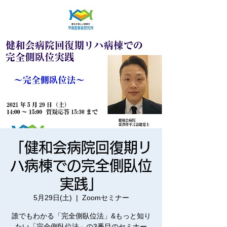
「健和会病院回復期リ
ハ病棟での完全側臥位
実践」
5月29日(土)
  |  
Zoomセミナー
誰でもわかる「完全側臥位法」&もっと知り
たい「完全側臥位法」の3番目のセミナー