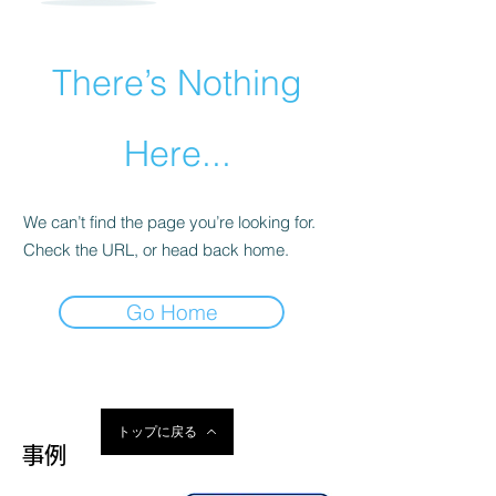
There’s Nothing
Here...
We can’t find the page you’re looking for.
Check the URL, or head back home.
Go Home
トップに戻る
事例